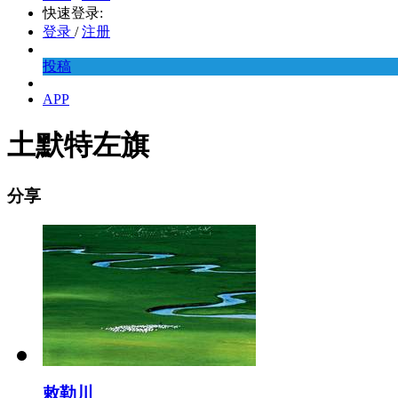
快速登录:
登录
/
注册
投稿
APP
土默特左旗
分享
敕勒川