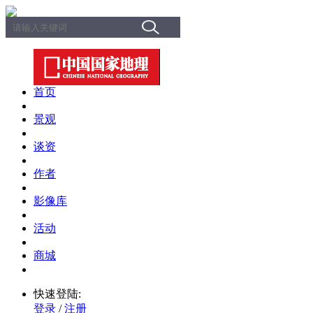
首页
景观
谈资
作者
影像库
活动
商城
快速登陆:
登录
/
注册