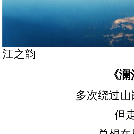
江之韵
《澜
多次绕过山
但