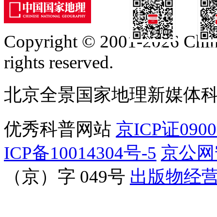
Copyright © 2001-2026 Chine
订阅号
服
rights reserved.
北京全景国家地理新媒体
优秀科普网站
京ICP证090
ICP备10014304号-5
京公网安
（京）字 049号
出版物经