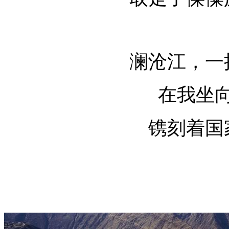
澜沧江，一
在我坐
镌刻着国