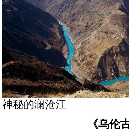
神秘的澜沧江
《乌伦