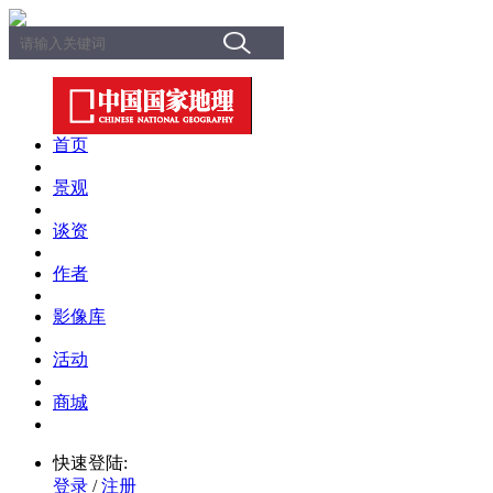
首页
景观
谈资
作者
影像库
活动
商城
快速登陆:
登录
/
注册