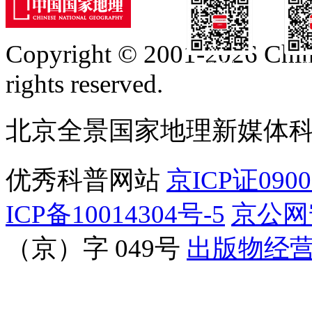
Copyright © 2001-2026 Chine
订阅号
服
rights reserved.
北京全景国家地理新媒体
优秀科普网站
京ICP证090
ICP备10014304号-5
京公网安
（京）字 049号
出版物经