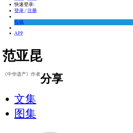
快速登录:
登录
/
注册
投稿
APP
范亚昆
《中华遗产》作者
分享
文集
图集