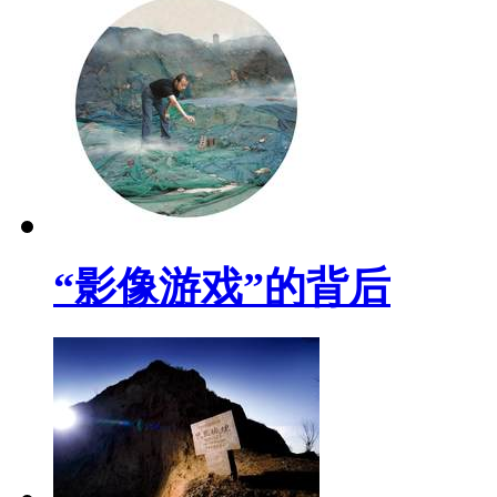
“影像游戏”的背后