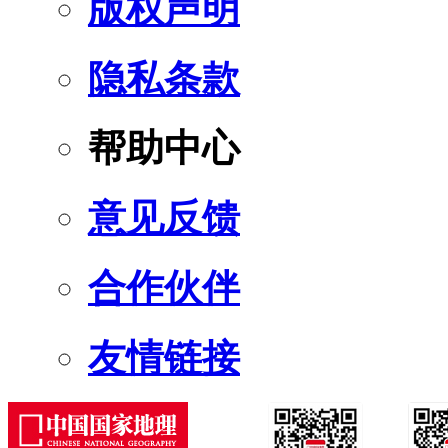
版权声明
隐私条款
帮助中心
意见反馈
合作伙伴
友情链接