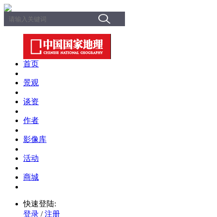
首页
景观
谈资
作者
影像库
活动
商城
快速登陆:
登录
/
注册