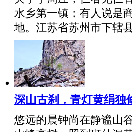
水乡第一镇；有人说是
地。江苏省苏州市下辖
深山古刹，青灯黄绢独
悠远的晨钟尚在静谧山