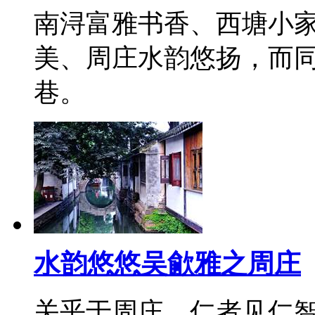
南浔富雅书香、西塘小
美、周庄水韵悠扬，而
巷。
水韵悠悠吴歈雅之周庄
关乎于周庄，仁者见仁