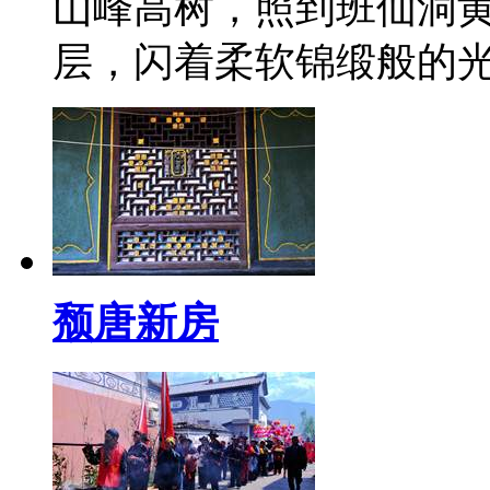
山峰高树，照到班仙洞
层，闪着柔软锦缎般的
颓唐新房