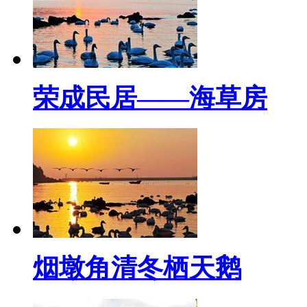
荣成民居——海草房
烟墩角清冬栖天鹅