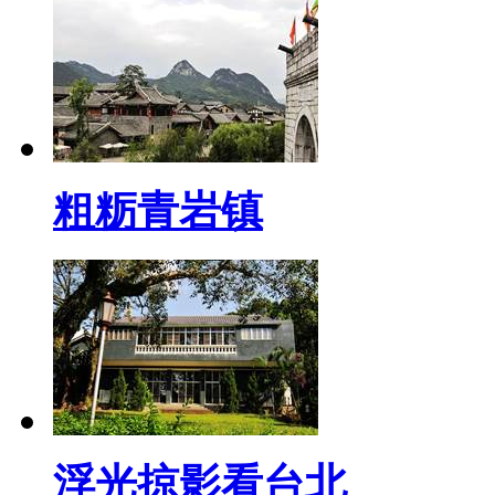
粗粝青岩镇
浮光掠影看台北