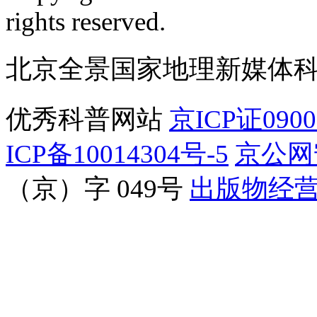
订阅号
服
rights reserved.
北京全景国家地理新媒体
优秀科普网站
京ICP证090
ICP备10014304号-5
京公网安
（京）字 049号
出版物经