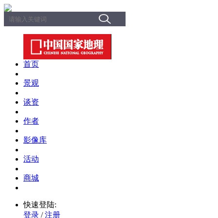
首页
景观
谈资
作者
影像库
活动
商城
快速登陆:
登录
/
注册