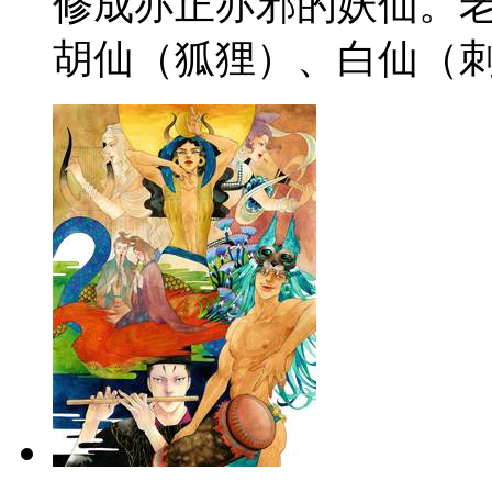
修成亦正亦邪的妖仙。老
胡仙（狐狸）、白仙（