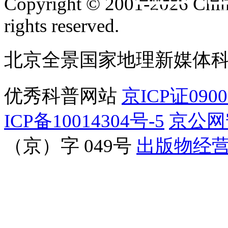
Copyright © 2001-2026 Chine
订阅号
服
rights reserved.
北京全景国家地理新媒体
优秀科普网站
京ICP证090
ICP备10014304号-5
京公网安
（京）字 049号
出版物经