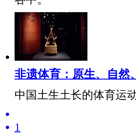
非遗体育：原生、自然
中国土生土长的体育运
1