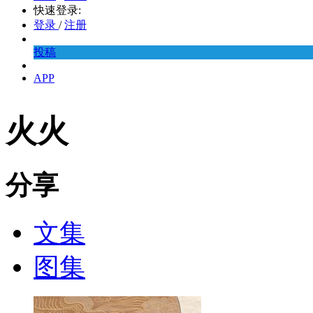
快速登录:
登录
/
注册
投稿
APP
火火
分享
文集
图集