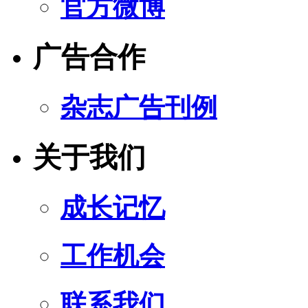
官方微博
广告合作
杂志广告刊例
关于我们
成长记忆
工作机会
联系我们