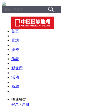
首页
景观
谈资
作者
影像库
活动
商城
快速登陆:
登录
/
注册