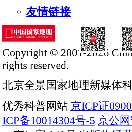
友情链接
Copyright © 2001-2026 Chine
订阅号
服
rights reserved.
北京全景国家地理新媒体
优秀科普网站
京ICP证090
ICP备10014304号-5
京公网安