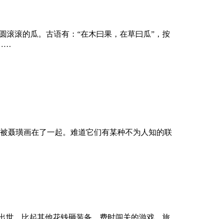
圆滚滚的瓜。古语有：“在木曰果，在草曰瓜”，按
……
被聂璜画在了一起。难道它们有某种不为人知的联
空出世。比起其他花钱砸装备、费时闯关的游戏，旅