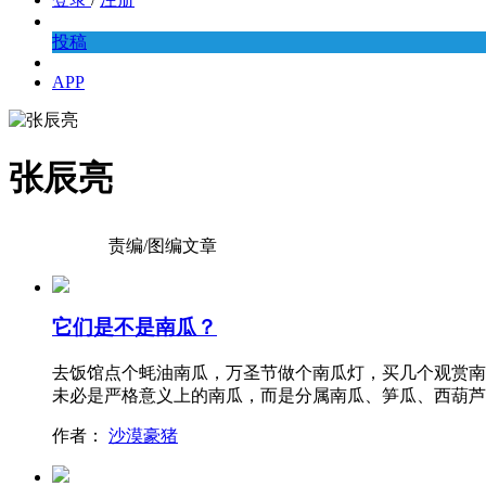
投稿
APP
张辰亮
责编/图编文章
它们是不是南瓜？
去饭馆点个蚝油南瓜，万圣节做个南瓜灯，买几个观赏南
未必是严格意义上的南瓜，而是分属南瓜、笋瓜、西葫芦
作者：
沙漠豪猪