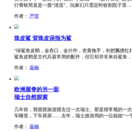
行青蛙简直是一股“清流”。玩家们只需定时收割院子里…
作者：
严莹
珠皮鲨 背珠皮误指为鲨
“绿鲨鱼皮鞘，金吞口，金什件，杏黄挽手，剑把飘摆红
鲨鱼皮鞘是古代兵器常用的配件，但它却并非来自鲨鱼，
作者：
嘉楠
欧洲屋脊的另一面
瑞士自然探索
几年前，我曾跟旅游团去过一次瑞士。那是很常规的一次
车睡觉，下车尿尿……去年，瑞士旅游局的一位姐姐“一
作者：
嘉楠