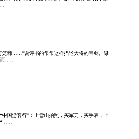
…
灯笼穗……”说评书的常常这样描述大将的宝剑。绿
而……
“中国游客行”：上雪山拍照，买军刀，买手表，上
宁……