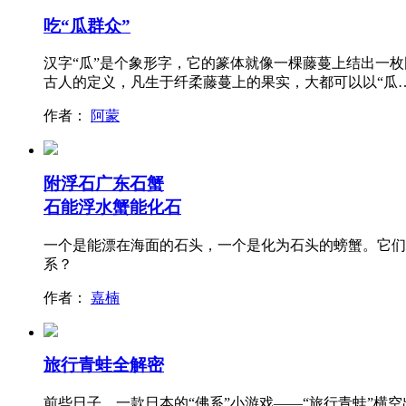
吃“瓜群众”
汉字“瓜”是个象形字，它的篆体就像一棵藤蔓上结出一枚
古人的定义，凡生于纤柔藤蔓上的果实，大都可以以“瓜
作者：
阿蒙
附浮石广东石蟹
石能浮水蟹能化石
一个是能漂在海面的石头，一个是化为石头的螃蟹。它们
系？
作者：
嘉楠
旅行青蛙全解密
前些日子，一款日本的“佛系”小游戏——“旅行青蛙”横