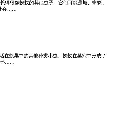
长得很像蚂蚁的其他虫子。它们可能是蝽、蜘蛛、
社会……
生活在蚁巢中的其他种类小虫。蚂蚁在巢穴中形成了
怀……