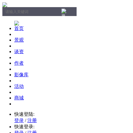
首页
景观
谈资
作者
影像库
活动
商城
快速登陆:
登录
/
注册
快速登录:
登录
/
注册