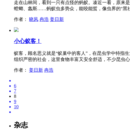
走在山林间，看到一只有点怪的蚂蚁。凑近一看，原来是
螳螂、螽斯……蚂蚁虫多势众，能咬能蜇，像虫界的“黑
作者：
晓风
冉浩
姜日新
小心蚁客！
蚁客，顾名思义就是“蚁巢中的客人”，在昆虫学中特指
组织严密的社会，这里食物丰富又安全舒适，不少昆虫心
作者：
姜日新
冉浩
6
7
8
9
10
杂志