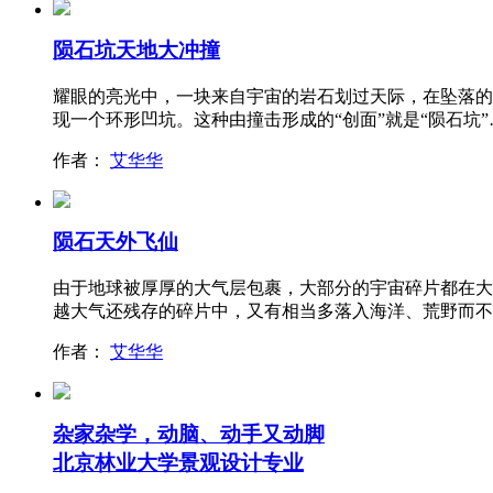
陨石坑天地大冲撞
耀眼的亮光中，一块来自宇宙的岩石划过天际，在坠落的
现一个环形凹坑。这种由撞击形成的“创面”就是“陨石坑”
作者：
艾华华
陨石天外飞仙
由于地球被厚厚的大气层包裹，大部分的宇宙碎片都在大
越大气还残存的碎片中，又有相当多落入海洋、荒野而不
作者：
艾华华
杂家杂学，动脑、动手又动脚
北京林业大学景观设计专业