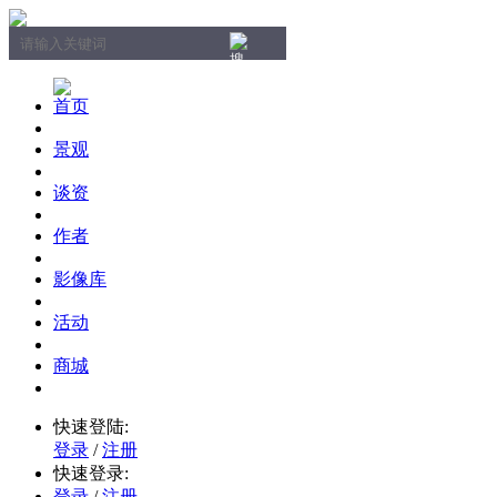
首页
景观
谈资
作者
影像库
活动
商城
快速登陆:
登录
/
注册
快速登录:
登录
/
注册