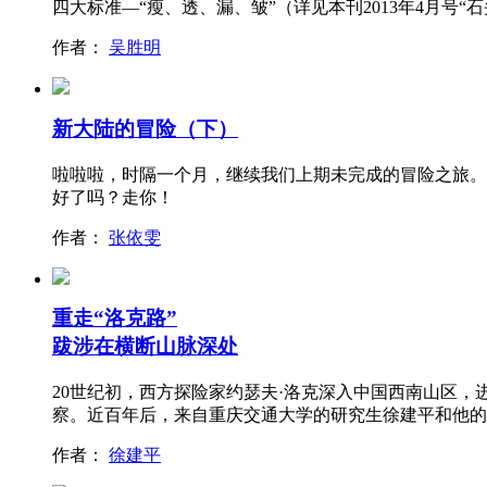
四大标准—“瘦、透、漏、皱”（详见本刊2013年4月号“
作者：
吴胜明
新大陆的冒险（下）
啦啦啦，时隔一个月，继续我们上期未完成的冒险之旅。
好了吗？走你！
作者：
张依雯
重走“洛克路”
跋涉在横断山脉深处
20世纪初，西方探险家约瑟夫·洛克深入中国西南山区
察。近百年后，来自重庆交通大学的研究生徐建平和他的
作者：
徐建平