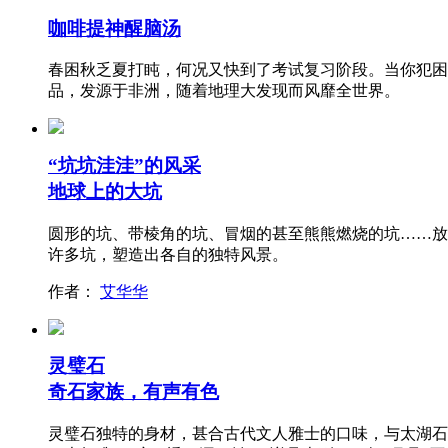
咖啡提神醒脑汤
春困秋乏夏打盹，何况又快到了考试复习阶段。当你犯困
品，发源于非洲，随着地理大发现而风靡全世界。
“坑坑洼洼”的风采
地球上的大坑
圆形的坑、带棱角的坑、冒烟的甚至熊熊燃烧的坑……放
许多坑，塑造出各自的独特风景。
作者：
艾华华
灵璧石
奇石家族，有声有色
灵璧石独特的身材，甚合古代文人雅士的口味，与太湖石