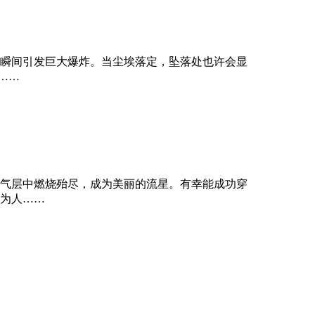
瞬间引发巨大爆炸。当尘埃落定，坠落处也许会显
……
气层中燃烧殆尽，成为美丽的流星。有幸能成功穿
为人……