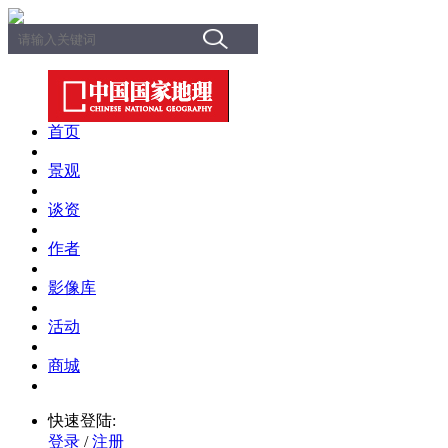
首页
景观
谈资
作者
影像库
活动
商城
快速登陆:
登录
/
注册