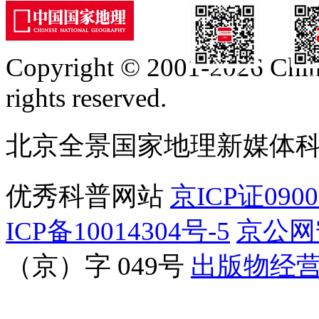
Copyright © 2001-2026 Chine
订阅号
服
rights reserved.
北京全景国家地理新媒体
优秀科普网站
京ICP证090
ICP备10014304号-5
京公网安
（京）字 049号
出版物经