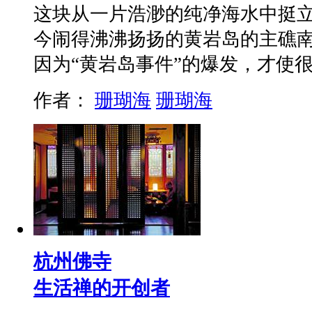
这块从一片浩渺的纯净海水中挺
今闹得沸沸扬扬的黄岩岛的主礁
因为“黄岩岛事件”的爆发，才使
作者：
珊瑚海
珊瑚海
杭州佛寺
生活禅的开创者