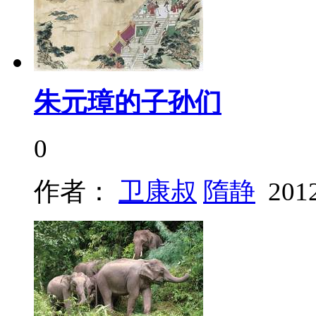
朱元璋的子孙们
0
作者：
卫康叔
隋静
201