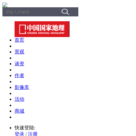
首页
景观
谈资
作者
影像库
活动
商城
快速登陆:
登录
/
注册