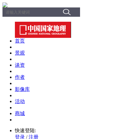
首页
景观
谈资
作者
影像库
活动
商城
快速登陆:
登录
/
注册