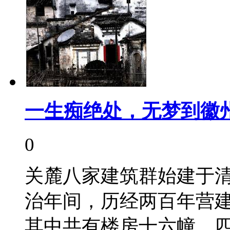
一生痴绝处，无梦到徽
0
关麓八家建筑群始建于
治年间，历经两百年营
其中共有楼房十六幢，