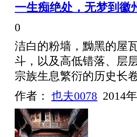
一生痴绝处，无梦到徽
0
洁白的粉墙，黝黑的屋
斗，以及高低错落、层
宗族生息繁衍的历史长
作者：
也夫0078
2014年