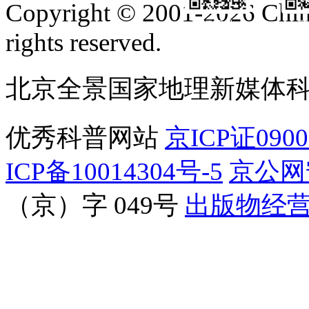
Copyright © 2001-2026 Chine
订阅号
服
rights reserved.
北京全景国家地理新媒体
优秀科普网站
京ICP证090
ICP备10014304号-5
京公网安
（京）字 049号
出版物经