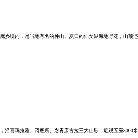
麻乡境内，是当地有名的神山。夏日的仙女湖遍地野花，山顶还
个县市，沿喜玛拉雅、冈底斯、念青唐古拉三大山脉，近观五座8000