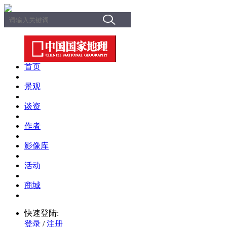
首页
景观
谈资
作者
影像库
活动
商城
快速登陆:
登录
/
注册