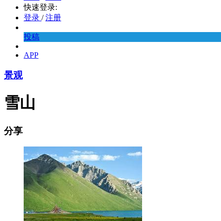
快速登录:
登录
/
注册
投稿
APP
景观
雪山
分享