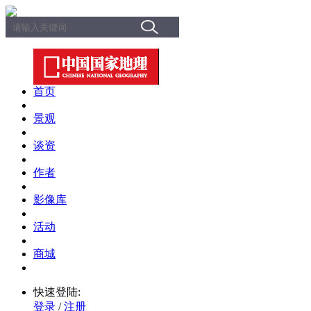
首页
景观
谈资
作者
影像库
活动
商城
快速登陆:
登录
/
注册