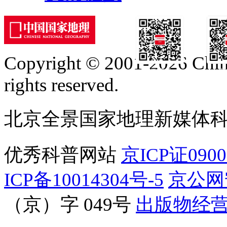
Copyright © 2001-2026 Chine
订阅号
服
rights reserved.
北京全景国家地理新媒体
优秀科普网站
京ICP证090
ICP备10014304号-5
京公网安
（京）字 049号
出版物经