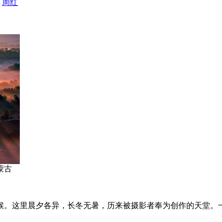
：
周红
蒙古
候。这里晨夕各异，长冬无暑，历来被摄影者奉为创作的天堂。