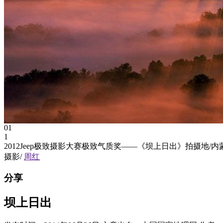
01
1
2012Jeep极致摄影大赛极致气质奖——《坝上日出》拍摄地/内
摄影/
周红
分享
坝上日出