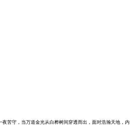
一夜苦守，当万道金光从白桦树间穿透而出，面对浩瀚天地，内