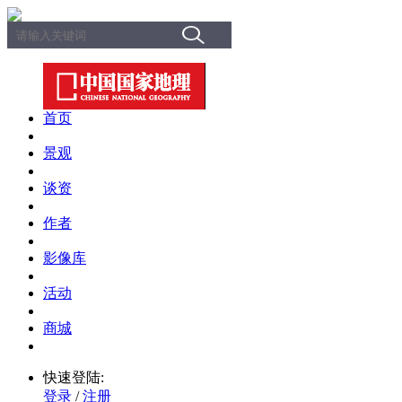
首页
景观
谈资
作者
影像库
活动
商城
快速登陆:
登录
/
注册