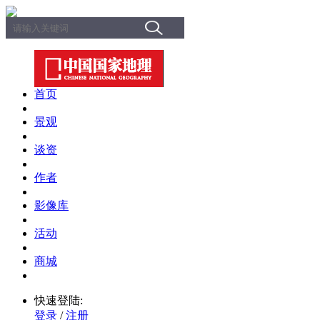
首页
景观
谈资
作者
影像库
活动
商城
快速登陆:
登录
/
注册