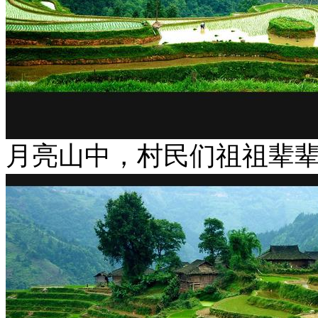
月亮山中，村民们祖祖辈