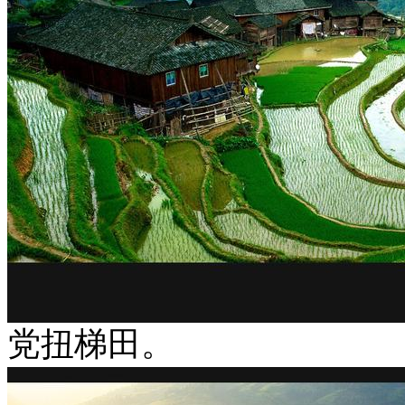
党扭梯田。