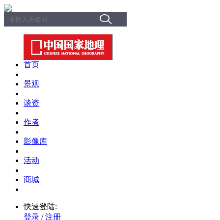
首页
景观
谈资
作者
影像库
活动
商城
快速登陆:
登录
/
注册