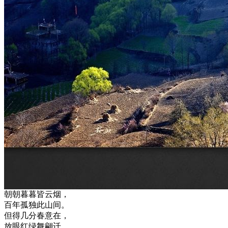
朝朝暮暮皆云烟，
百年孤独此山间。
但得几分春意在，
放眼红绿舞翩迁。