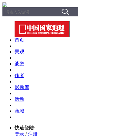
首页
景观
谈资
作者
影像库
活动
商城
快速登陆:
登录
/
注册