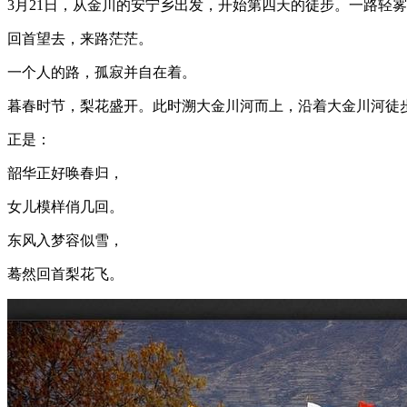
3
月
21
日，从金川的安宁乡出发，开始第四天的徒步。一路轻雾
回首望去，来路茫茫。
一个人的路，孤寂并自在着。
暮春时节，梨花盛开。此时溯大金川河而上，沿着大金川河徒
正是：
韶华正好唤春归，
女儿模样俏几回。
东风入梦容似雪，
蓦然回首梨花飞。