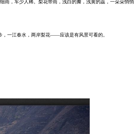
细雨，车少人稀。梨花带雨，浅白的瓣，浅黄的蕊，一朵朵悄悄
步，一江春水，两岸梨花——应该是有风景可看的。