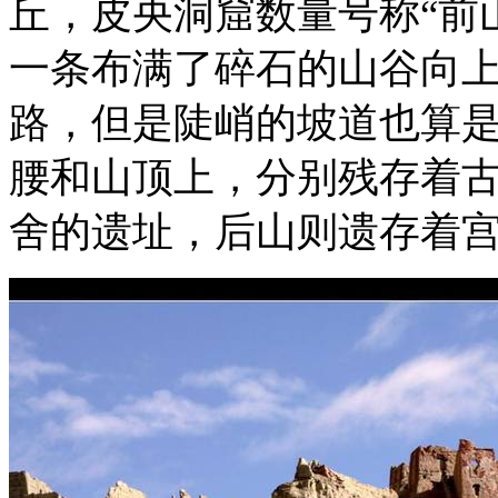
丘，皮央洞窟数量号称“前
一条布满了碎石的山谷向
路，但是陡峭的坡道也算
腰和山顶上，分别残存着
舍的遗址，后山则遗存着