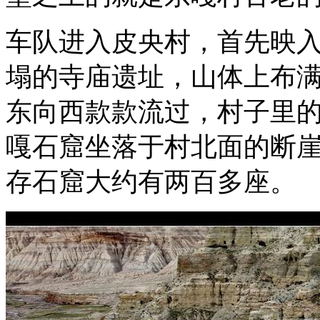
车队进入皮央村，首先映
塌的寺庙遗址，山体上布
东向西款款流过，村子里
嘎石窟坐落于村北面的断
存石窟大约有两百多座。