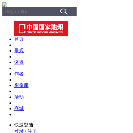
首页
景观
谈资
作者
影像库
活动
商城
快速登陆:
登录
/
注册