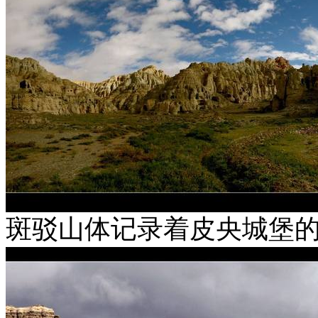
斑驳山体记录着皮央城堡