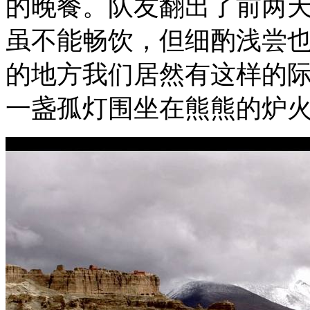
的晚餐。队友翻出了前两
虽不能畅饮，但细酌浅尝
的地方我们居然有这样的
一盏孤灯围坐在熊熊的炉