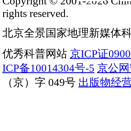
Copyright © 2001-2026 Chine
订阅号
服
rights reserved.
北京全景国家地理新媒体
优秀科普网站
京ICP证090
ICP备10014304号-5
京公网安
（京）字 049号
出版物经