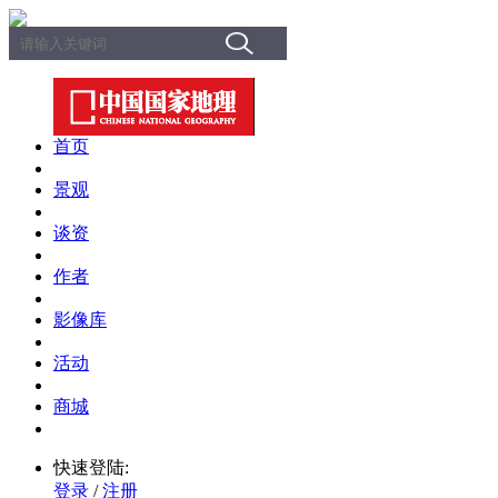
首页
景观
谈资
作者
影像库
活动
商城
快速登陆:
登录
/
注册