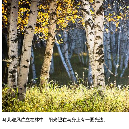
马儿迎风伫立在林中，阳光照在马身上有一圈光边。