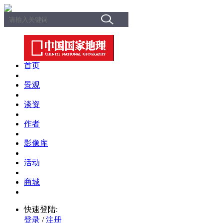
首页
景观
谈资
作者
影像库
活动
商城
快速登陆:
登录
/
注册