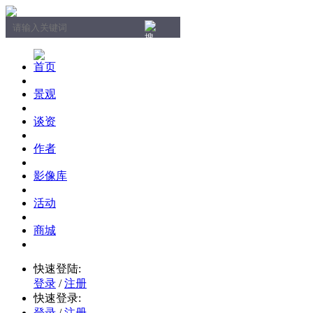
首页
景观
谈资
作者
影像库
活动
商城
快速登陆:
登录
/
注册
快速登录:
登录
/
注册