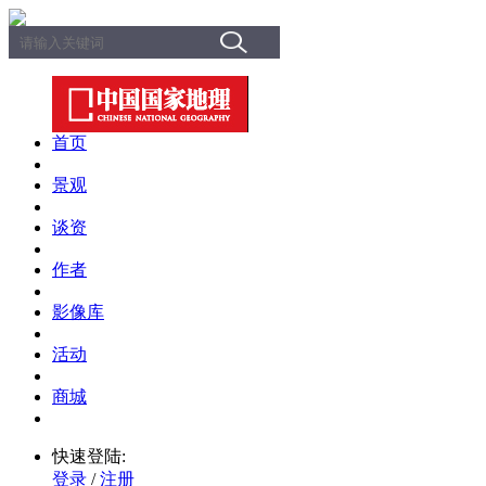
首页
景观
谈资
作者
影像库
活动
商城
快速登陆:
登录
/
注册