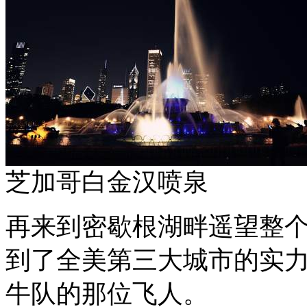
芝加哥白金汉喷泉
再来到密歇根湖畔遥望整
到了全美第三大城市的实
牛队的那位飞人。