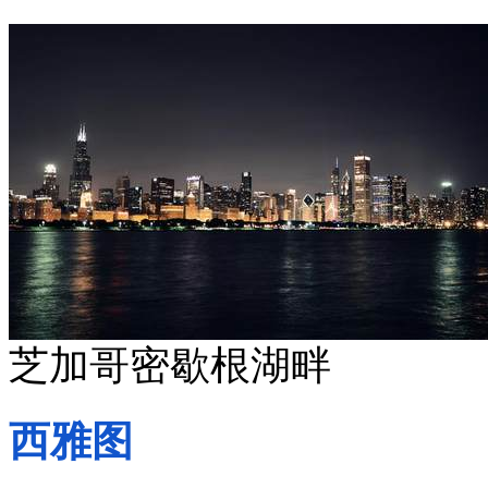
芝加哥密歇根湖畔
西雅图