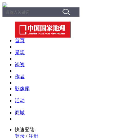
首页
景观
谈资
作者
影像库
活动
商城
快速登陆:
登录
/
注册