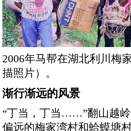
2006年马帮在湖北利川
描照片）。
渐行渐远的风景
“丁当，丁当……”翻山越
偏远的梅家湾村和蛤蟆塘