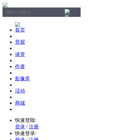
首页
景观
谈资
作者
影像库
活动
商城
快速登陆:
登录
/
注册
快速登录:
登录
/
注册