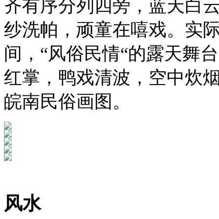
齐有序分列四旁，蓝天白
纱洗帕，顽童在嘻戏。实
间，“风俗民情“的露天舞
红掌，鸭戏清波，空中炊
皖南民俗画图。
风水