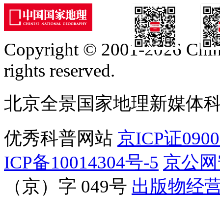
Copyright © 2001-2026 Chine
订阅号
服
rights reserved.
北京全景国家地理新媒体
优秀科普网站
京ICP证090
ICP备10014304号-5
京公网安
（京）字 049号
出版物经