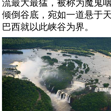
流最大最猛，被称为魔鬼咽
倾倒谷底，宛如一道悬于
巴西就以此峡谷为界。