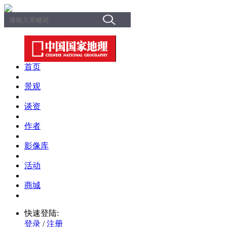
首页
景观
谈资
作者
影像库
活动
商城
快速登陆:
登录
/
注册