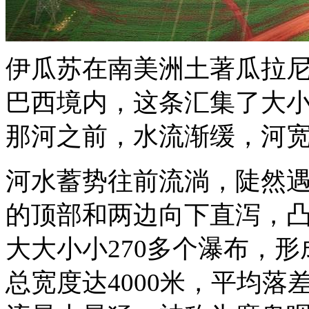
伊瓜苏在南美洲土著瓜拉尼
巴西境内，这条汇集了大
那河之前，水流渐缓，河宽
河水蓄势往前流淌，陡然
的顶部和两边向下直泻，
大大小小270多个瀑布，
总宽度达4000米，平均落