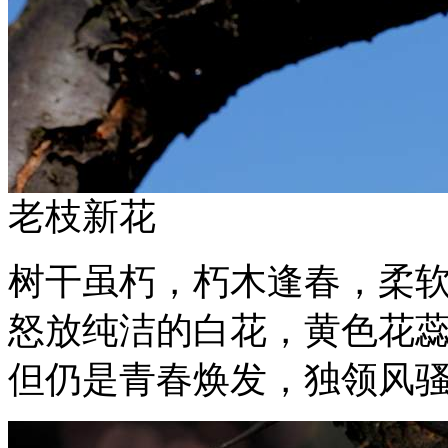
老枝新花
树干虽朽，朽木逢春，柔
怒放纯洁的白花，黄色花
但仍是青春焕发，独领风