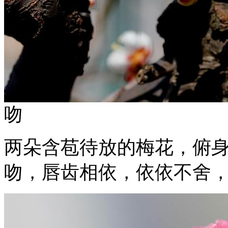
吻
两朵含苞待放的梅花，俯
吻，唇齿相依，依依不舍