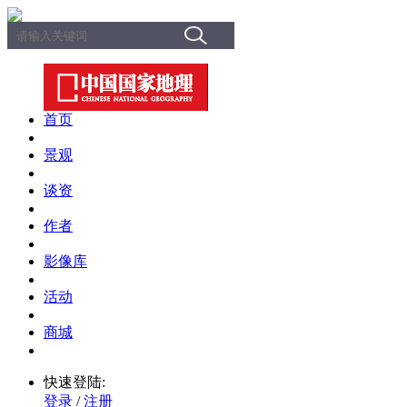
首页
景观
谈资
作者
影像库
活动
商城
快速登陆:
登录
/
注册