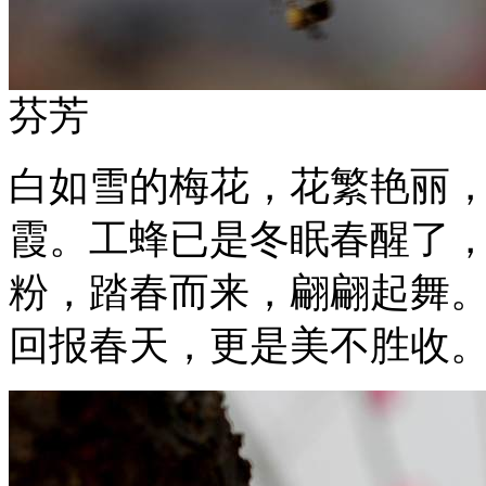
芬芳
白如雪的梅花，花繁艳丽
霞。工蜂已是冬眠春醒了
粉，踏春而来，翩翩起舞
回报春天，更是美不胜收