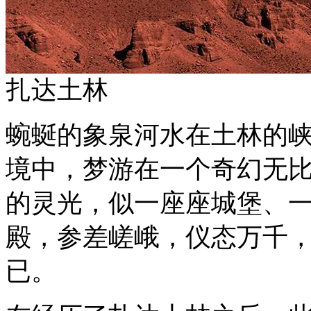
扎达土林
蜿蜒的象泉河水在土林的
境中，梦游在一个奇幻无
的灵光，似一座座城堡、
殿，参差嵯峨，仪态万千
已。