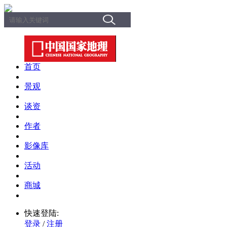
首页
景观
谈资
作者
影像库
活动
商城
快速登陆:
登录
/
注册