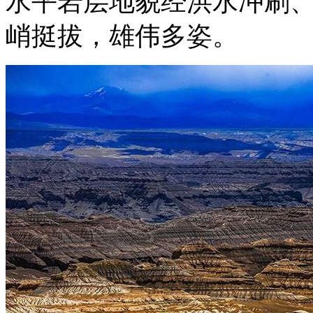
水平岩层地貌经洪水冲刷
峭挺拔，雄伟多姿。