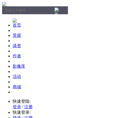
首页
景观
谈资
作者
影像库
活动
商城
快速登陆:
登录
/
注册
快速登录:
登录
/
注册