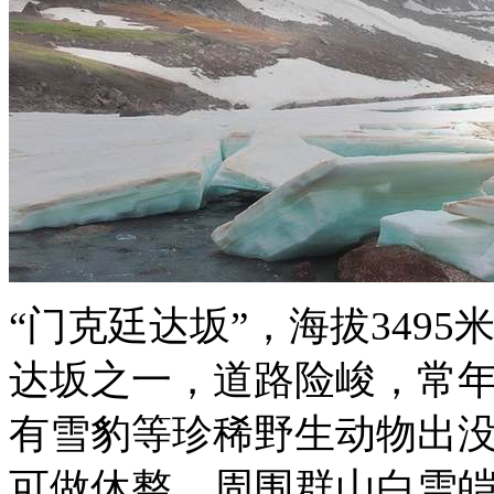
“门克廷达坂”，海拔349
达坂之一，道路险峻，常
有雪豹等珍稀野生动物出
可做休整。周围群山白雪