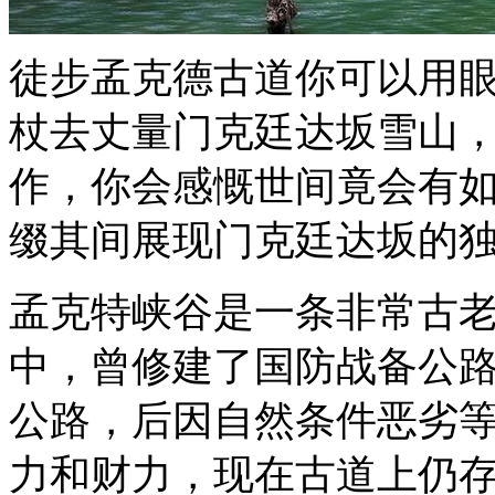
徒步孟克德古道你可以用
杖去丈量门克廷达坂雪山
作，你会感慨世间竟会有
缀其间展现门克廷达坂的
孟克特峡谷是一条非常古老
中，曾修建了国防战备公
公路，后因自然条件恶劣
力和财力，现在古道上仍