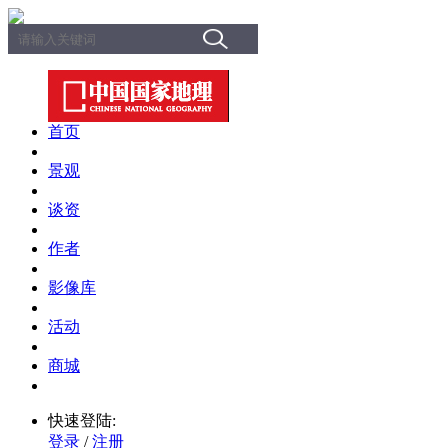
首页
景观
谈资
作者
影像库
活动
商城
快速登陆:
登录
/
注册