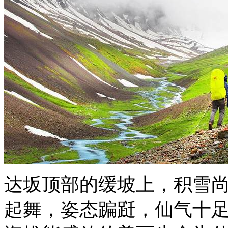
达坂顶部的缓坡上，积雪
起舞，姿态蹁跹，仙气十