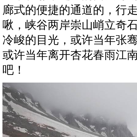
廊式的便捷的通道的，行
啾，峡谷两岸崇山峭立奇
冷峻的目光，或许当年张
或许当年离开杏花春雨江
吧！