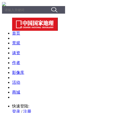
首页
景观
谈资
作者
影像库
活动
商城
快速登陆:
登录
/
注册