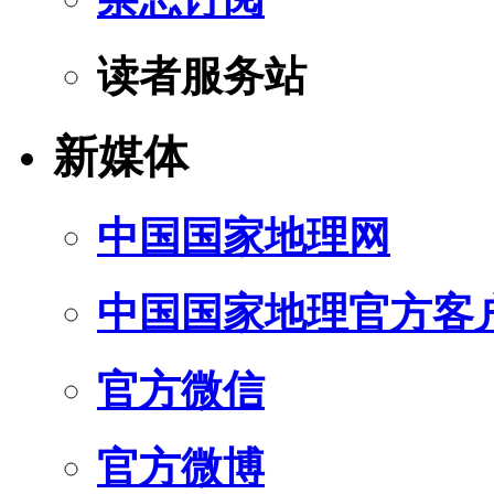
读者服务站
新媒体
中国国家地理网
中国国家地理官方客
官方微信
官方微博