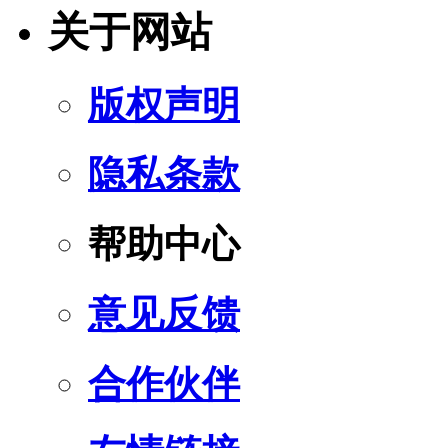
关于网站
版权声明
隐私条款
帮助中心
意见反馈
合作伙伴