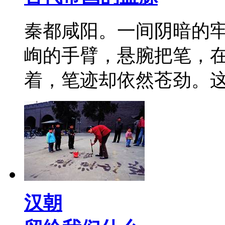
秦都咸阳。一间阴暗的
峋的手臂，悬腕把笔，
着，笔迹却依然苍劲。
汉朝