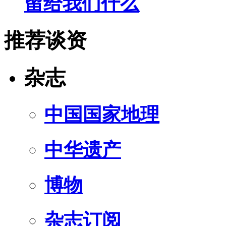
留给我们什么
推荐谈资
杂志
中国国家地理
中华遗产
博物
杂志订阅