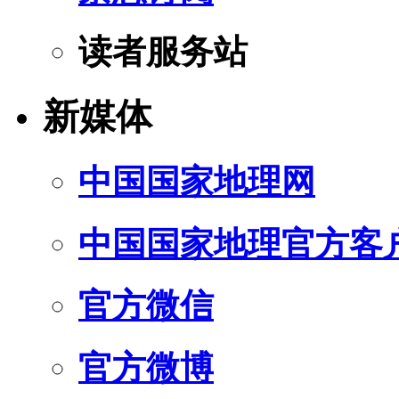
读者服务站
新媒体
中国国家地理网
中国国家地理官方客
官方微信
官方微博