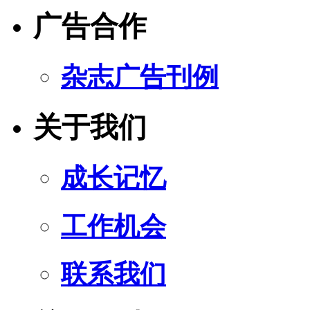
广告合作
杂志广告刊例
关于我们
成长记忆
工作机会
联系我们