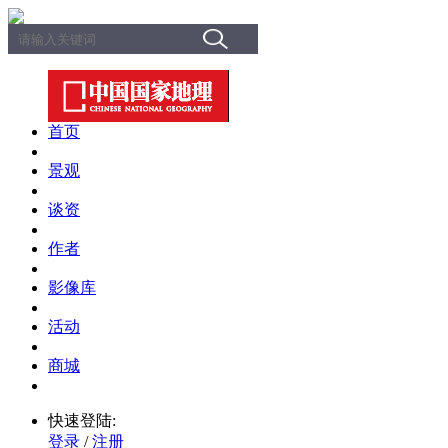
首页
景观
谈资
作者
影像库
活动
商城
快速登陆:
登录
/
注册