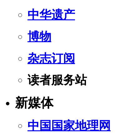
中华遗产
博物
杂志订阅
读者服务站
新媒体
中国国家地理网