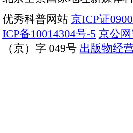
优秀科普网站
京ICP证090
ICP备10014304号-5
京公网安
（京）字 049号
出版物经