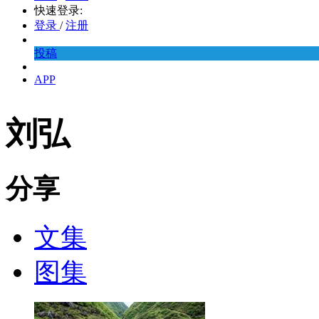
快速登录:
登录
/
注册
投稿
APP
刘弘
分享
文集
图集