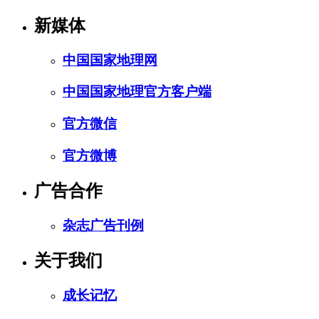
新媒体
中国国家地理网
中国国家地理官方客户端
官方微信
官方微博
广告合作
杂志广告刊例
关于我们
成长记忆