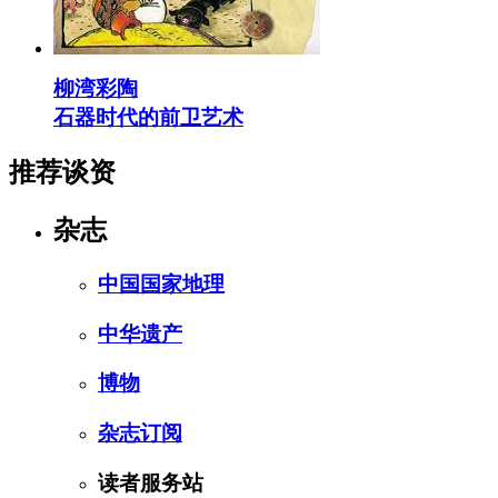
柳湾彩陶
石器时代的前卫艺术
推荐谈资
杂志
中国国家地理
中华遗产
博物
杂志订阅
读者服务站