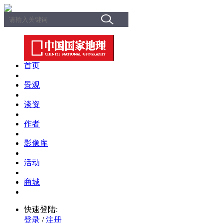
首页
景观
谈资
作者
影像库
活动
商城
快速登陆:
登录
/
注册