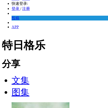
快速登录:
登录
/
注册
投稿
APP
特日格乐
分享
文集
图集