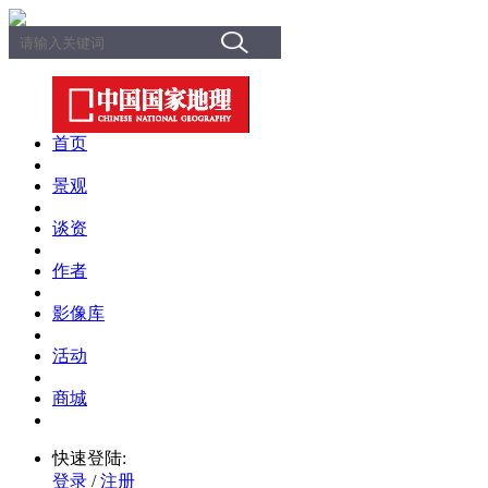
首页
景观
谈资
作者
影像库
活动
商城
快速登陆:
登录
/
注册