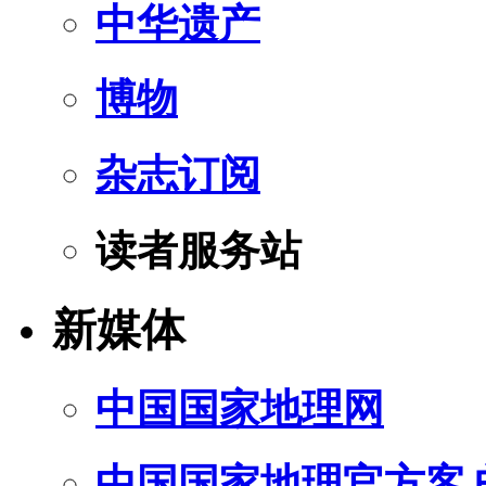
中华遗产
博物
杂志订阅
读者服务站
新媒体
中国国家地理网
中国国家地理官方客