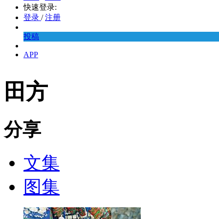
快速登录:
登录
/
注册
投稿
APP
田方
分享
文集
图集