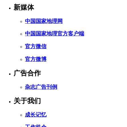
新媒体
中国国家地理网
中国国家地理官方客户端
官方微信
官方微博
广告合作
杂志广告刊例
关于我们
成长记忆