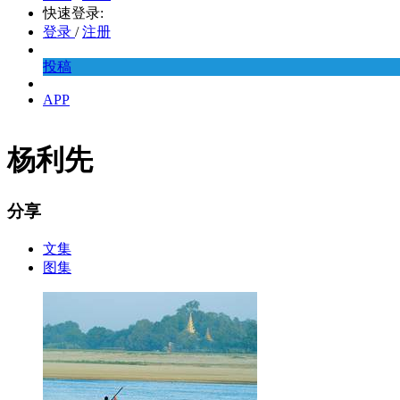
快速登录:
登录
/
注册
投稿
APP
杨利先
分享
文集
图集