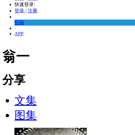
快速登录:
登录
/
注册
投稿
APP
翁一
分享
文集
图集