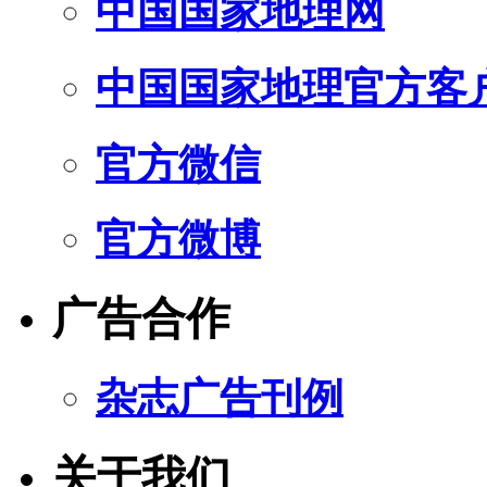
中国国家地理网
中国国家地理官方客
官方微信
官方微博
广告合作
杂志广告刊例
关于我们