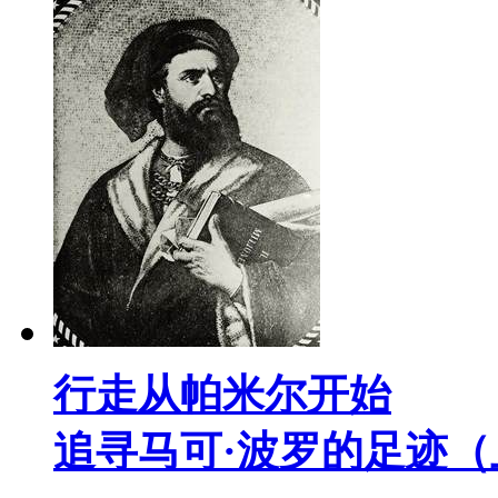
行走从帕米尔开始
追寻马可·波罗的足迹（