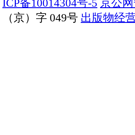
ICP备10014304号-5
京公网安
（京）字 049号
出版物经