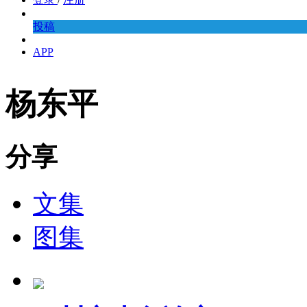
投稿
APP
杨东平
分享
文集
图集