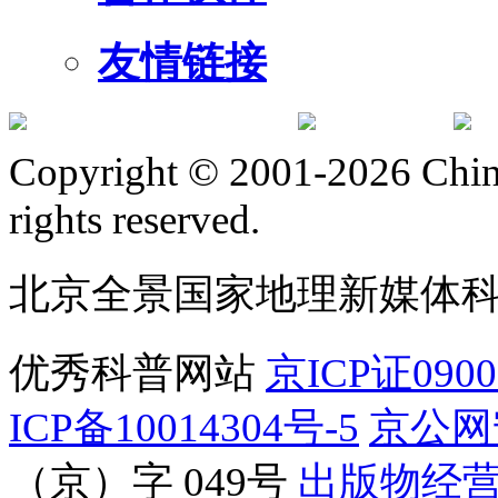
友情链接
订阅号
服
Copyright © 2001-2026 Chine
rights reserved.
北京全景国家地理新媒体
优秀科普网站
京ICP证090
ICP备10014304号-5
京公网安
（京）字 049号
出版物经