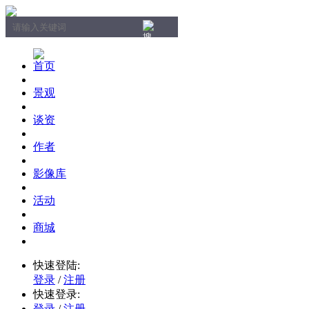
首页
景观
谈资
作者
影像库
活动
商城
快速登陆:
登录
/
注册
快速登录:
登录
/
注册