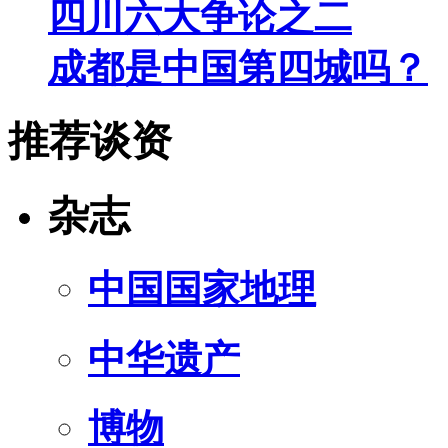
四川六大争论之二
成都是中国第四城吗？
推荐谈资
杂志
中国国家地理
中华遗产
博物