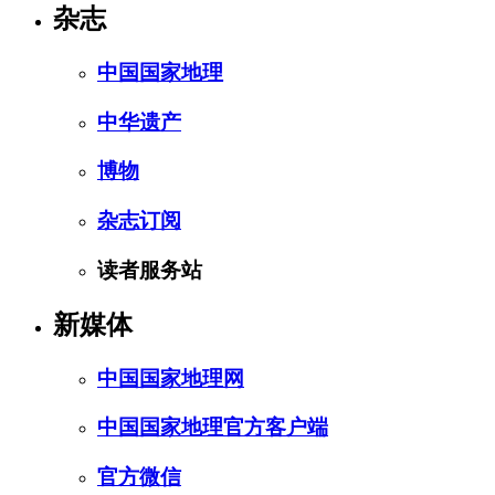
杂志
中国国家地理
中华遗产
博物
杂志订阅
读者服务站
新媒体
中国国家地理网
中国国家地理官方客户端
官方微信