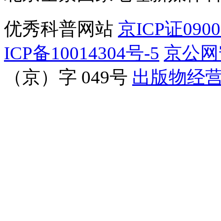
优秀科普网站
京ICP证090
ICP备10014304号-5
京公网安
（京）字 049号
出版物经