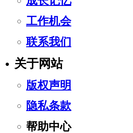
成长记忆
工作机会
联系我们
关于网站
版权声明
隐私条款
帮助中心