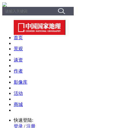
首页
景观
谈资
作者
影像库
活动
商城
快速登陆:
登录
/
注册