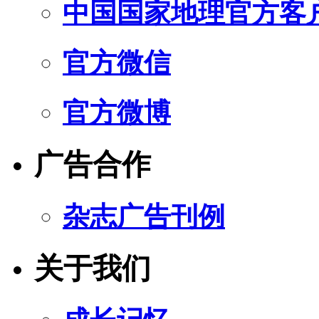
中国国家地理官方客
官方微信
官方微博
广告合作
杂志广告刊例
关于我们