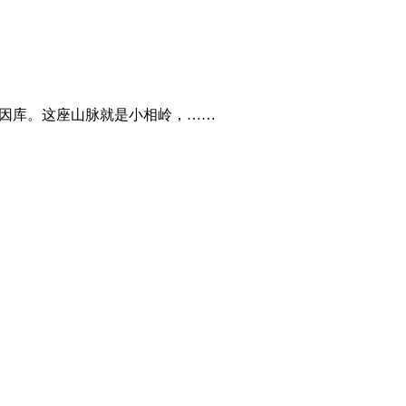
基因库。这座山脉就是小相岭，……