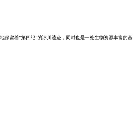
地保留着“第四纪”的冰川遗迹，同时也是一处生物资源丰富的