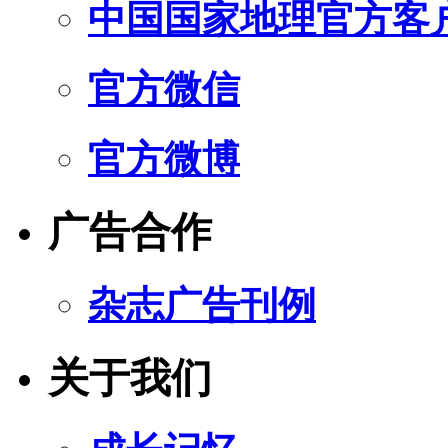
中国国家地理官方客
官方微信
官方微博
广告合作
杂志广告刊例
关于我们