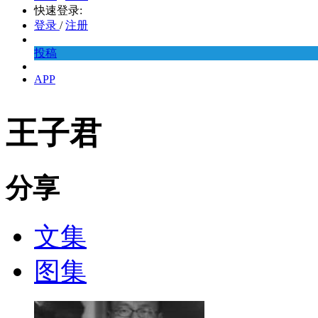
快速登录:
登录
/
注册
投稿
APP
王子君
分享
文集
图集