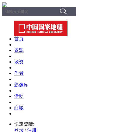
首页
景观
谈资
作者
影像库
活动
商城
快速登陆:
登录
/
注册