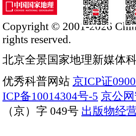
Copyright © 2001-2026 Chine
订阅号
服
rights reserved.
北京全景国家地理新媒体
优秀科普网站
京ICP证090
ICP备10014304号-5
京公网安
（京）字 049号
出版物经