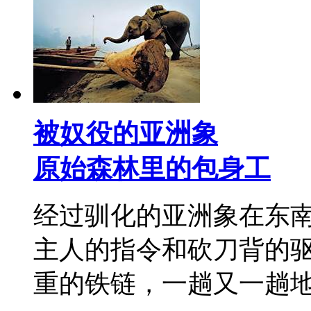
被奴役的亚洲象
原始森林里的包身工
经过驯化的亚洲象在东
主人的指令和砍刀背的
重的铁链，一趟又一趟