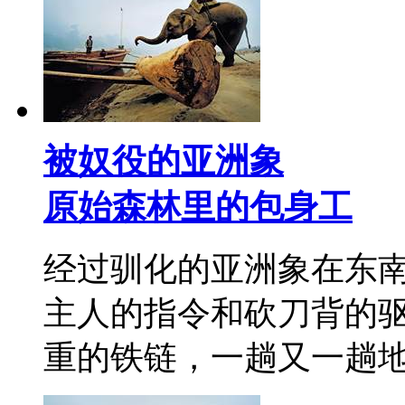
被奴役的亚洲象
原始森林里的包身工
经过驯化的亚洲象在东
主人的指令和砍刀背的
重的铁链，一趟又一趟