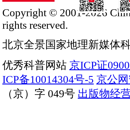
Copyright © 2001-2026 Chine
订阅号
服
rights reserved.
北京全景国家地理新媒体
优秀科普网站
京ICP证090
ICP备10014304号-5
京公网安
（京）字 049号
出版物经