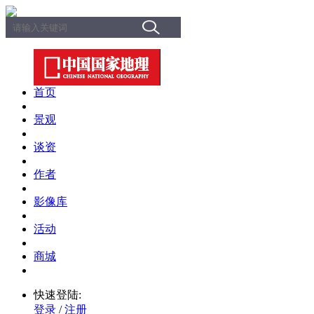
首页
景观
谈资
作者
影像库
活动
商城
快速登陆:
登录
/
注册