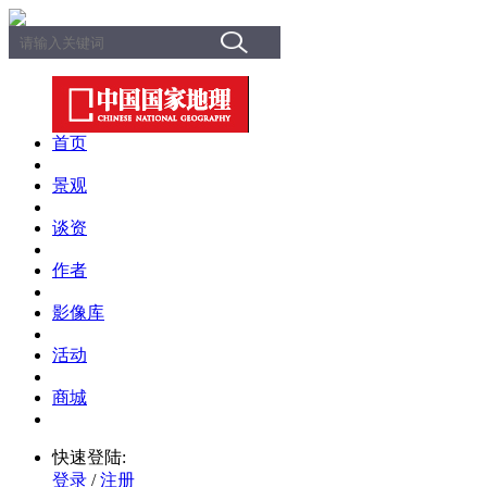
首页
景观
谈资
作者
影像库
活动
商城
快速登陆:
登录
/
注册